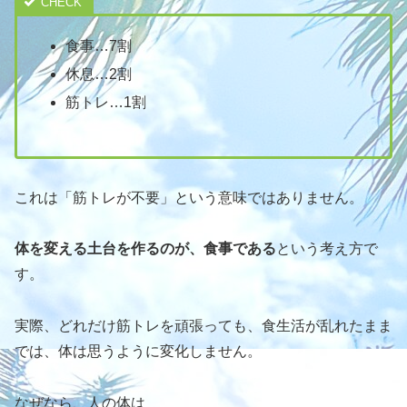
食事…7割
休息…2割
筋トレ…1割
これは「筋トレが不要」という意味ではありません。
体を変える土台を作るのが、食事である
という考え方で
す。
実際、どれだけ筋トレを頑張っても、食生活が乱れたまま
では、体は思うように変化しません。
なぜなら、人の体は