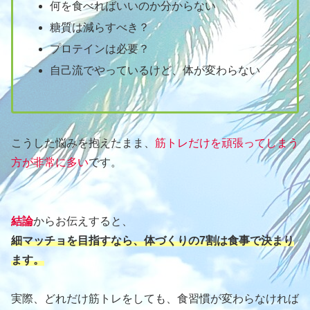
何を食べればいいのか分からない
糖質は減らすべき？
プロテインは必要？
自己流でやっているけど、体が変わらない
こうした悩みを抱えたまま、
筋トレだけを頑張ってしまう
方が非常に多い
です。
結論
からお伝えすると、
細マッチョを目指すなら、体づくりの7割は食事で決まり
ます。
実際、どれだけ筋トレをしても、食習慣が変わらなければ