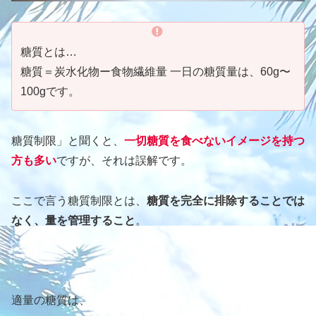
糖質とは…
糖質＝炭水化物ー食物繊維量 一日の糖質量は、60g〜
100gです。
糖質制限」と聞くと、
一切糖質を食べないイメージ
を持つ
方も多い
ですが、それは誤解です。
ここで言う糖質制限とは、
糖質を完全に排除することでは
なく、量を管理すること
。
適量の糖質は、