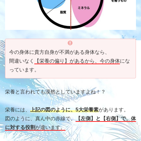
今の身体に貴方自身が不満がある身体なら、
間違いなく
【栄養の偏り】があるから、今の身体
にな
っています。
栄養と言われても漠然としていますよね！？
栄養には、
上記の図のように、5大栄養素
があります。
図のように、真ん中の赤線で、
【左側】と【右側】で、体
に対する役割
が違います。