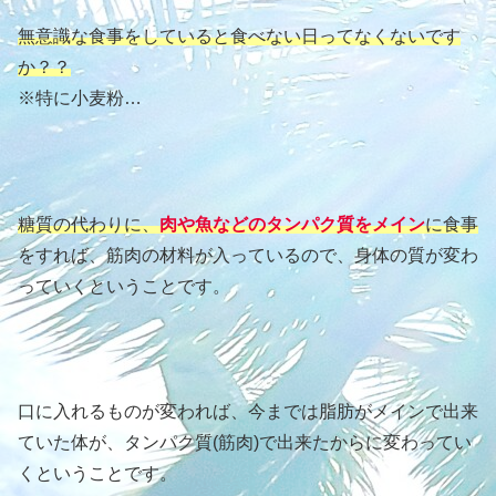
無意識な食事をしていると食べない日ってなくないです
か？？
※特に小麦粉…
糖質の代わりに、
肉や魚などのタンパク質をメイン
に食事
をすれば、筋肉の材料が入っているので、身体の質が変わ
っていくということです。
口に入れるものが変われば、今までは脂肪がメインで出来
ていた体が、タンパク質(筋肉)で出来たからに変わってい
くということです。