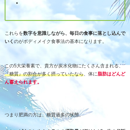
これらを
数字を意識しながら、毎日の食事に落とし込んで
いく
のがボディメイク食事法の基本になります。
この5大栄養素で、貴方が炭水化物にたくさん含まれる、
『糖質』の割合が多く摂っていたなら
、体に
脂肪はどんど
ん蓄えられます。
つまり肥満の方は、糖質過多の状態。