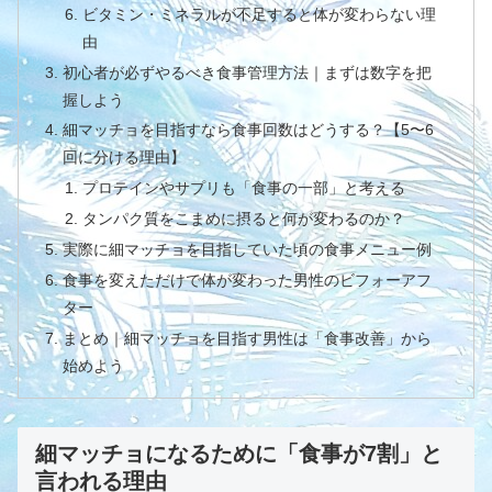
ビタミン・ミネラルが不足すると体が変わらない理
由
初心者が必ずやるべき食事管理方法｜まずは数字を把
握しよう
細マッチョを目指すなら食事回数はどうする？【5〜6
回に分ける理由】
プロテインやサプリも「食事の一部」と考える
タンパク質をこまめに摂ると何が変わるのか？
実際に細マッチョを目指していた頃の食事メニュー例
食事を変えただけで体が変わった男性のビフォーアフ
ター
まとめ｜細マッチョを目指す男性は「食事改善」から
始めよう
細マッチョになるために「食事が7割」と
言われる理由