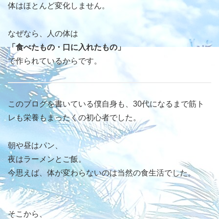
体はほとんど変化しません。
なぜなら、人の体は
「食べたもの・口に入れたもの」
で作られているからです。
このブログを書いている僕自身も、30代になるまで筋ト
レも栄養もまったくの初心者でした。
朝や昼はパン、
夜はラーメンとご飯。
今思えば、体が変わらないのは当然の食生活でした。
そこから、