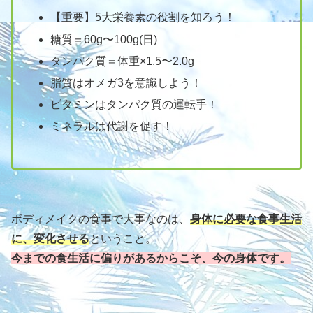
【重要】5大栄養素の役割を知ろう！
糖質＝60g〜100g(日)
タンパク質＝体重×1.5〜2.0g
脂質はオメガ3を意識しよう！
ビタミンはタンパク質の運転手！
ミネラルは代謝を促す！
ボディメイクの食事で大事なのは、
身体に必要な食事生活
に、変化させる
ということ。
今までの食生活に偏りがあるからこそ、今の身体です。