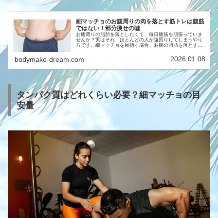
細マッチョのお腹周りの肉を落とす筋トレは腹筋
ではない！部分痩せの嘘
お腹周りの脂肪を落としたくて、毎日腹筋を頑張っていま
せんか？実はそれ、ほとんどの人が遠回りしてしまうやり
方です。細マッチョを目指す場合、お腹の脂肪を落とすた
めに腹筋をたくさんやる必要はありません。なぜなら、脂
肪は「使った部位」から落ちるもの...
2026.01.08
bodymake-dream.com
タンパク質はどれくらい必要？細マッチョの目
安量