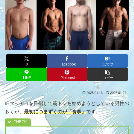
X
Facebook
はてブ
LINE
Pinterest
コピー
2025.01.13
2026.01.24
細マッチョを目指して筋トレを始めようとしている男性の
多くが、
最初につまずくのが「食事」
です。