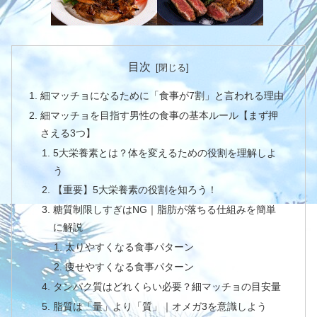
目次
細マッチョになるために「食事が7割」と言われる理由
細マッチョを目指す男性の食事の基本ルール【まず押
さえる3つ】
5大栄養素とは？体を変えるための役割を理解しよ
う
【重要】5大栄養素の役割を知ろう！
糖質制限しすぎはNG｜脂肪が落ちる仕組みを簡単
に解説
太りやすくなる食事パターン
痩せやすくなる食事パターン
タンパク質はどれくらい必要？細マッチョの目安量
脂質は「量」より「質」｜オメガ3を意識しよう