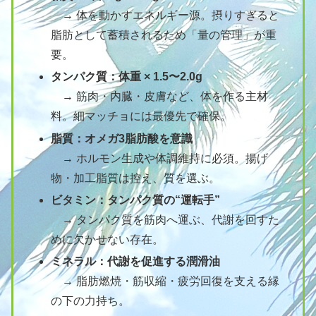
→ 体を動かすエネルギー源。摂りすぎると
脂肪として蓄積されるため「量の管理」が重
要。
タンパク質：体重 × 1.5〜2.0g
→ 筋肉・内臓・皮膚など、体を作る主材
料。細マッチョには最優先で確保。
脂質：オメガ3脂肪酸を意識
→ ホルモン生成や体調維持に必須。揚げ
物・加工脂質は控え、質を選ぶ。
ビタミン：タンパク質の“運転手”
→ タンパク質を筋肉へ運ぶ、代謝を回すた
めに欠かせない存在。
ミネラル：代謝を促進する潤滑油
→ 脂肪燃焼・筋収縮・疲労回復を支える縁
の下の力持ち。